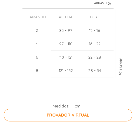
ARRASTE
TAMANHO
ALTURA
PESO
TÓRAX
2
85
- 97
12
- 16
51
- 52
4
97
- 110
16
- 22
55
- 57
6
110
- 121
22
- 28
60
- 62
ARRASTE
8
121
- 132
28
- 34
64
- 67
10
132
- 143
34
- 40
68
- 71
12
143
- 154
40
- 46
71
- 75
Medidas:
cm
PROVADOR VIRTUAL
PRESSIONE A BARRA DE ESPAÇO