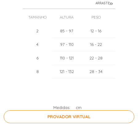
ARRASTE
TAMANHO
ALTURA
PESO
TÓRAX
2
85
- 97
12
- 16
51
- 52
4
97
- 110
16
- 22
55
- 57
6
110
- 121
22
- 28
60
- 62
8
121
- 132
28
- 34
64
- 67
Medidas:
cm
PROVADOR VIRTUAL
PRESSIONE A BARRA DE ESPAÇO