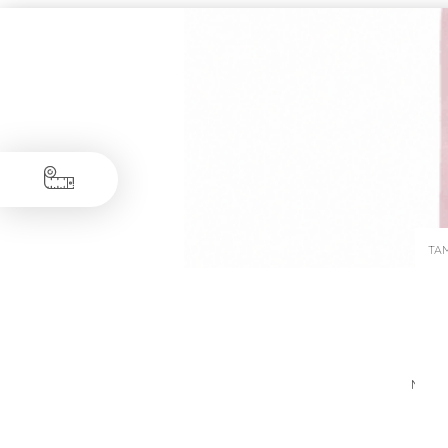
TA
Medid