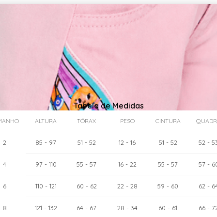
Tabela de Medidas
MANHO
ALTURA
TÓRAX
PESO
CINTURA
QUADR
2
85
- 97
51
- 52
12
- 16
51
- 52
52
- 5
4
97
- 110
55
- 57
16
- 22
55
- 57
57
- 6
as:
6
cm
110
- 121
60
- 62
22
- 28
59
- 60
62
- 6
8
121
- 132
64
- 67
28
- 34
60
- 61
66
- 7