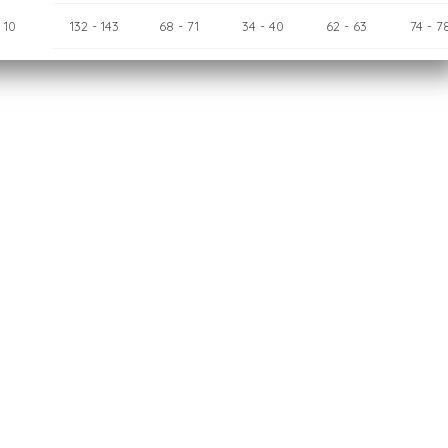
10
132
- 143
68
- 71
34
- 40
62
- 63
74
- 7
12
143
- 154
71
- 75
40
- 46
63
- 65
78
- 8