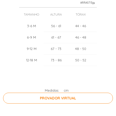
ARRASTE
TAMANHO
ALTURA
TÓRAX
PESO
3-6 M
56
- 61
44
- 46
4
- 6
6-9 M
61
- 67
46
- 48
6
- 8
9-12 M
67
- 73
48
- 50
8
- 10
12-18 M
73
- 86
50
- 52
10
- 13,5
Medidas:
cm
PROVADOR VIRTUAL
PRESSIONE A BARRA DE ESPAÇO