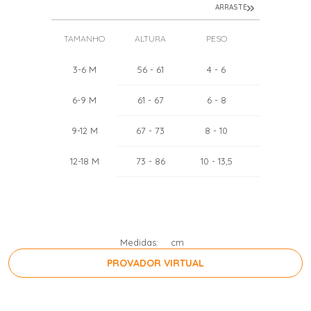
ARRASTE
TAMANHO
ALTURA
PESO
TÓRAX
3-6 M
56
- 61
4
- 6
44
- 46
6-9 M
61
- 67
6
- 8
46
- 48
9-12 M
67
- 73
8
- 10
48
- 50
12-18 M
73
- 86
10
- 13,5
50
- 52
Medidas:
cm
PROVADOR VIRTUAL
PRESSIONE A BARRA DE ESPAÇO