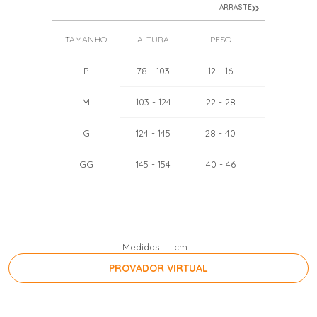
ARRASTE
TAMANHO
ALTURA
PESO
TÓRAX
P
78
- 103
12
- 16
51
- 55
M
103
- 124
22
- 28
57
- 62
G
124
- 145
28
- 40
64
- 71
GG
145
- 154
40
- 46
71
- 75
Medidas:
cm
PROVADOR VIRTUAL
PRESSIONE A BARRA DE ESPAÇO