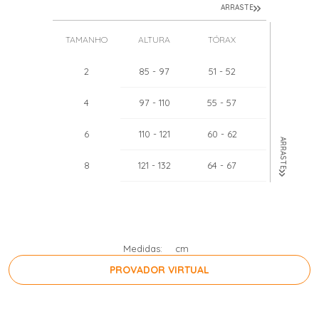
ARRASTE
TAMANHO
ALTURA
TÓRAX
PESO
2
85
- 97
51
- 52
12
- 16
4
97
- 110
55
- 57
16
- 22
6
110
- 121
60
- 62
22
- 28
ARRASTE
8
121
- 132
64
- 67
28
- 34
10
132
- 143
68
- 71
34
- 40
12
143
- 154
71
- 75
40
- 46
Medidas:
cm
PROVADOR VIRTUAL
PRESSIONE A BARRA DE ESPAÇO