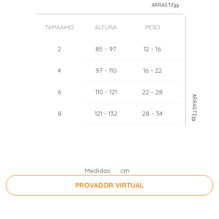
ARRASTE
TAMANHO
ALTURA
PESO
TÓRAX
2
85
- 97
12
- 16
51
- 52
4
97
- 110
16
- 22
55
- 57
6
110
- 121
22
- 28
60
- 62
ARRASTE
8
121
- 132
28
- 34
64
- 67
10
132
- 143
34
- 40
68
- 71
12
143
- 154
40
- 46
71
- 75
Medidas:
cm
PROVADOR VIRTUAL
PRESSIONE A BARRA DE ESPAÇO