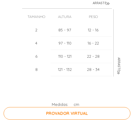
ARRASTE
TAMANHO
ALTURA
PESO
TÓRAX
2
85
- 97
12
- 16
51
- 52
4
97
- 110
16
- 22
55
- 57
6
110
- 121
22
- 28
60
- 62
ARRASTE
8
121
- 132
28
- 34
64
- 67
10
132
- 143
34
- 40
68
- 71
12
143
- 154
40
- 46
71
- 75
Medidas:
cm
PROVADOR VIRTUAL
PRESSIONE A BARRA DE ESPAÇO