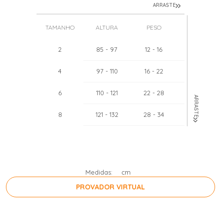
ARRASTE
TAMANHO
ALTURA
PESO
TÓRAX
2
85
- 97
12
- 16
51
- 52
4
97
- 110
16
- 22
55
- 57
6
110
- 121
22
- 28
60
- 62
ARRASTE
8
121
- 132
28
- 34
64
- 67
10
132
- 143
34
- 40
68
- 71
12
143
- 154
40
- 46
71
- 75
Medidas:
cm
PROVADOR VIRTUAL
PRESSIONE A BARRA DE ESPAÇO