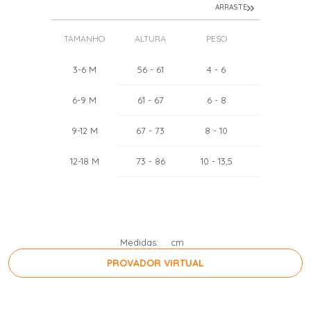
ARRASTE
TAMANHO
ALTURA
PESO
TÓRAX
3-6 M
56
- 61
4
- 6
44
- 46
6-9 M
61
- 67
6
- 8
46
- 48
9-12 M
67
- 73
8
- 10
48
- 50
12-18 M
73
- 86
10
- 13,5
50
- 52
Medidas:
cm
PROVADOR VIRTUAL
PRESSIONE A BARRA DE ESPAÇO