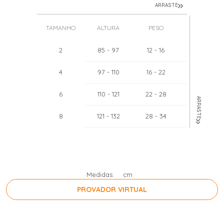
ARRASTE
TAMANHO
ALTURA
PESO
TÓRAX
2
85
- 97
12
- 16
51
- 52
4
97
- 110
16
- 22
55
- 57
6
110
- 121
22
- 28
60
- 62
ARRASTE
8
121
- 132
28
- 34
64
- 67
10
132
- 143
34
- 40
68
- 71
12
143
- 154
40
- 46
71
- 75
Medidas:
cm
PROVADOR VIRTUAL
PRESSIONE A BARRA DE ESPAÇO