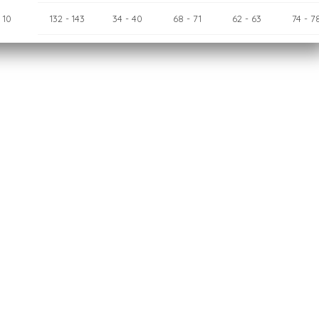
10
132
- 143
34
- 40
68
- 71
62
- 63
74
- 7
12
143
- 154
40
- 46
71
- 75
63
- 65
78
- 8