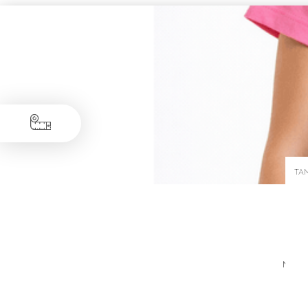
TA
Medid