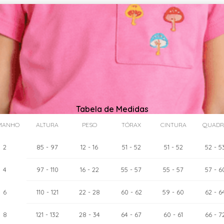
Tabela de Medidas
MANHO
ALTURA
PESO
TÓRAX
CINTURA
QUADR
2
85
- 97
12
- 16
51
- 52
51
- 52
52
- 5
4
97
- 110
16
- 22
55
- 57
55
- 57
57
- 6
as:
6
cm
110
- 121
22
- 28
60
- 62
59
- 60
62
- 6
8
121
- 132
28
- 34
64
- 67
60
- 61
66
- 7