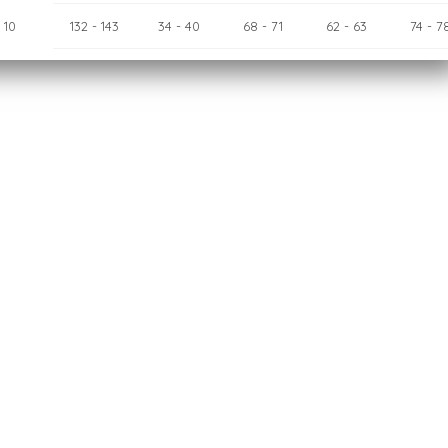
10
132
- 143
34
- 40
68
- 71
62
- 63
74
- 7
12
143
- 154
40
- 46
71
- 75
63
- 65
78
- 8