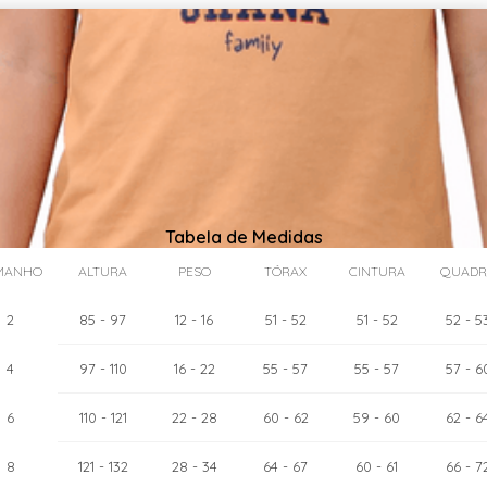
Tabela de Medidas
MANHO
ALTURA
PESO
TÓRAX
CINTURA
QUADR
2
85
- 97
12
- 16
51
- 52
51
- 52
52
- 5
4
97
- 110
16
- 22
55
- 57
55
- 57
57
- 6
as:
6
cm
110
- 121
22
- 28
60
- 62
59
- 60
62
- 6
8
121
- 132
28
- 34
64
- 67
60
- 61
66
- 7