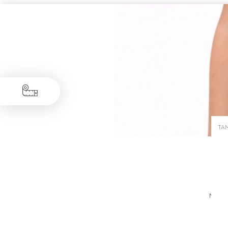
TA
Medid