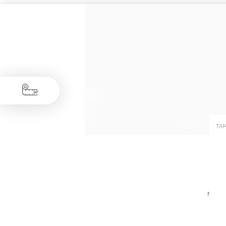
TA
Medid