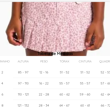
Tabela de Medidas
MANHO
ALTURA
PESO
TÓRAX
CINTURA
QUADR
2
85
- 97
12
- 16
51
- 52
51
- 52
52
- 5
4
97
- 110
16
- 22
55
- 57
55
- 57
57
- 6
as:
6
cm
110
- 121
22
- 28
60
- 62
59
- 60
62
- 6
8
121
- 132
28
- 34
64
- 67
60
- 61
66
- 7