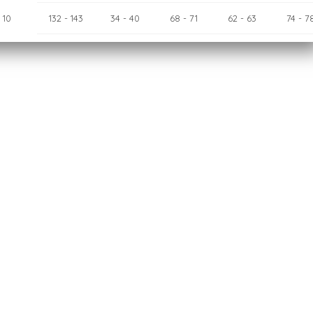
10
132
- 143
34
- 40
68
- 71
62
- 63
74
- 7
12
143
- 154
40
- 46
71
- 75
63
- 65
78
- 8