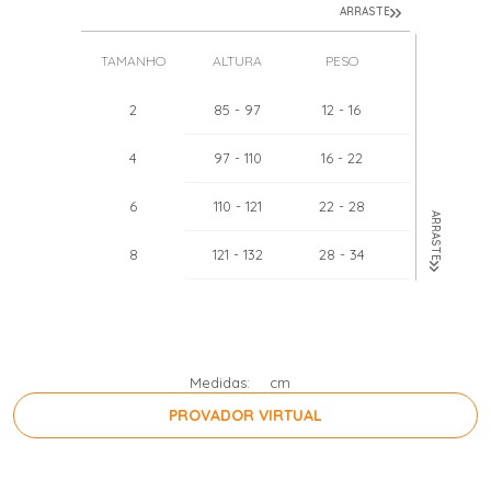
ARRASTE
TAMANHO
ALTURA
PESO
TÓRAX
2
85
- 97
12
- 16
51
- 52
4
97
- 110
16
- 22
55
- 57
6
110
- 121
22
- 28
60
- 62
ARRASTE
8
121
- 132
28
- 34
64
- 67
10
132
- 143
34
- 40
68
- 71
12
143
- 154
40
- 46
71
- 75
Medidas:
cm
PROVADOR VIRTUAL
PRESSIONE A BARRA DE ESPAÇO