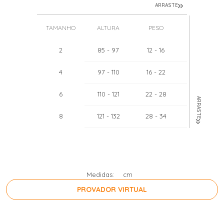
ARRASTE
TAMANHO
ALTURA
PESO
TÓRAX
2
85
- 97
12
- 16
51
- 52
4
97
- 110
16
- 22
55
- 57
6
110
- 121
22
- 28
60
- 62
ARRASTE
8
121
- 132
28
- 34
64
- 67
10
132
- 143
34
- 40
68
- 71
12
143
- 154
40
- 46
71
- 75
Medidas:
cm
PROVADOR VIRTUAL
PRESSIONE A BARRA DE ESPAÇO