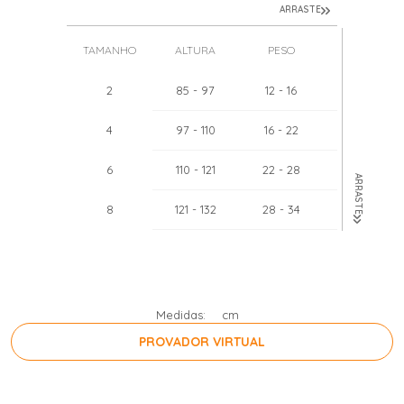
ARRASTE
TAMANHO
ALTURA
PESO
TÓRAX
2
85
- 97
12
- 16
51
- 52
4
97
- 110
16
- 22
55
- 57
6
110
- 121
22
- 28
60
- 62
ARRASTE
8
121
- 132
28
- 34
64
- 67
10
132
- 143
34
- 40
68
- 71
12
143
- 154
40
- 46
71
- 75
Medidas:
cm
PROVADOR VIRTUAL
PRESSIONE A BARRA DE ESPAÇO