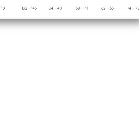
10
132
- 143
34
- 40
68
- 71
62
- 63
74
- 7
12
143
- 154
40
- 46
71
- 75
63
- 65
78
- 8