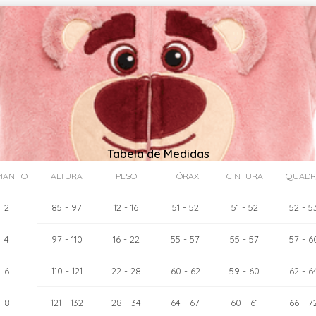
Tabela de Medidas
MANHO
ALTURA
PESO
TÓRAX
CINTURA
QUADR
2
85
- 97
12
- 16
51
- 52
51
- 52
52
- 5
4
97
- 110
16
- 22
55
- 57
55
- 57
57
- 6
as:
6
cm
110
- 121
22
- 28
60
- 62
59
- 60
62
- 6
8
121
- 132
28
- 34
64
- 67
60
- 61
66
- 7