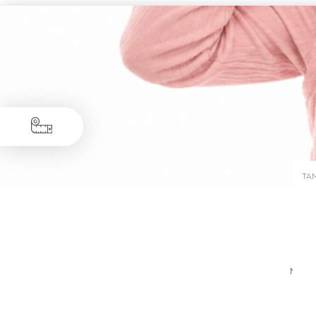
TA
Medid