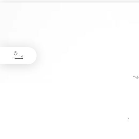
TA
Medid