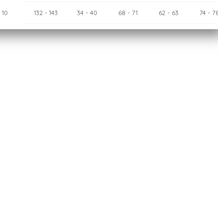
10
132
- 143
34
- 40
68
- 71
62
- 63
74
- 7
12
143
- 154
40
- 46
71
- 75
63
- 65
78
- 8