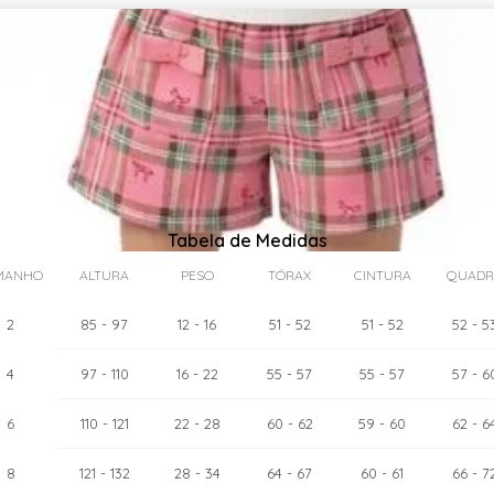
Tabela de Medidas
MANHO
ALTURA
PESO
TÓRAX
CINTURA
QUADR
2
85
- 97
12
- 16
51
- 52
51
- 52
52
- 5
4
97
- 110
16
- 22
55
- 57
55
- 57
57
- 6
as:
6
cm
110
- 121
22
- 28
60
- 62
59
- 60
62
- 6
8
121
- 132
28
- 34
64
- 67
60
- 61
66
- 7