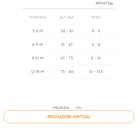
ARRASTE
TAMANHO
ALTURA
PESO
TÓRAX
3-6 M
56
- 61
4
- 6
44
- 46
6-9 M
61
- 67
6
- 8
46
- 48
9-12 M
67
- 73
8
- 10
48
- 50
12-18 M
73
- 86
10
- 13,5
50
- 52
Medidas:
cm
PROVADOR VIRTUAL
PRESSIONE A BARRA DE ESPAÇO