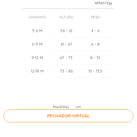
ARRASTE
TAMANHO
ALTURA
PESO
TÓRAX
3-6 M
56
- 61
4
- 6
44
- 46
6-9 M
61
- 67
6
- 8
46
- 48
9-12 M
67
- 73
8
- 10
48
- 50
12-18 M
73
- 86
10
- 13,5
50
- 52
Medidas:
cm
PROVADOR VIRTUAL
PRESSIONE A BARRA DE ESPAÇO