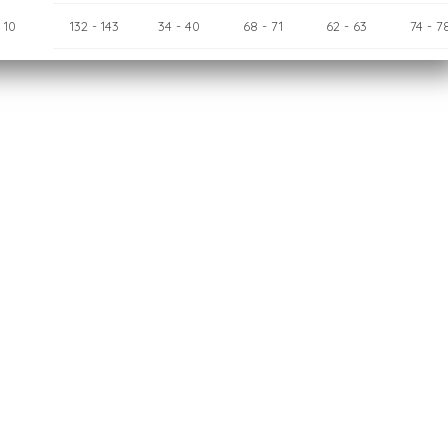
10
132
- 143
34
- 40
68
- 71
62
- 63
74
- 7
12
143
- 154
40
- 46
71
- 75
63
- 65
78
- 8