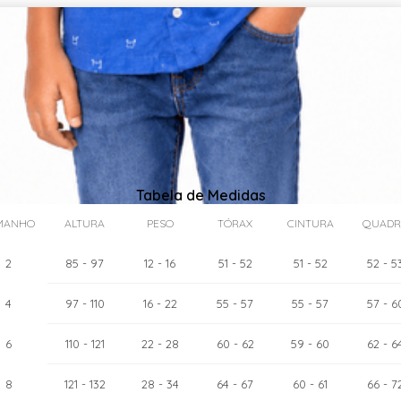
Tabela de Medidas
MANHO
ALTURA
PESO
TÓRAX
CINTURA
QUADR
2
85
- 97
12
- 16
51
- 52
51
- 52
52
- 5
4
97
- 110
16
- 22
55
- 57
55
- 57
57
- 6
as:
6
cm
110
- 121
22
- 28
60
- 62
59
- 60
62
- 6
8
121
- 132
28
- 34
64
- 67
60
- 61
66
- 7