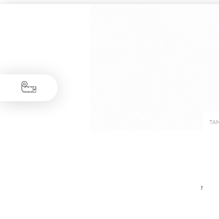
TA
Medid