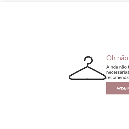
Oh não
Ainda não 
necessária
recomendá-
AVISE-