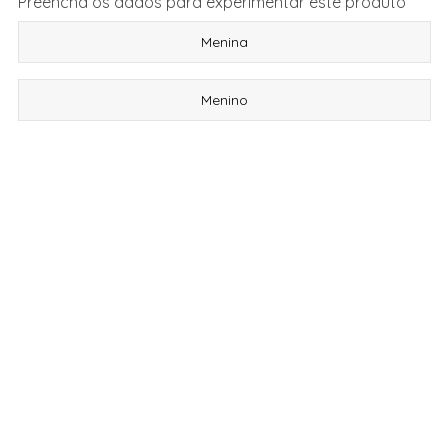
Preencha os dados para experimentar este produto
Menina
Menino