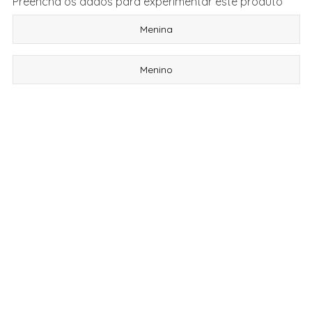
Preencha os dados para experimentar este produto
Menina
Menino