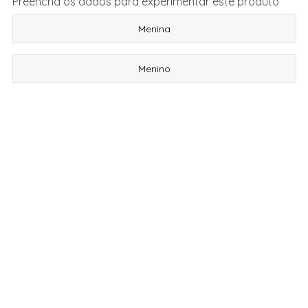
Preencha os dados para experimentar este produto
Menina
Menino