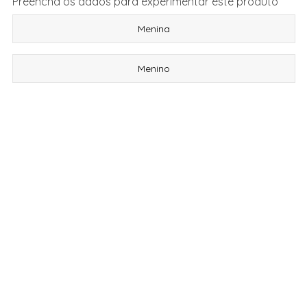
Preencha os dados para experimentar este produto
Menina
Menino