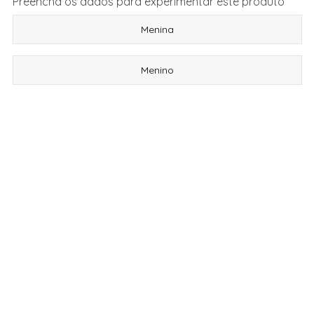
Preencha os dados para experimentar este produto
Menina
Menino