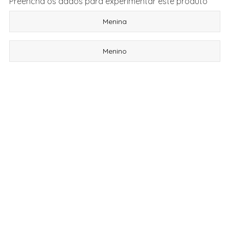
Preencha os dados para experimentar este produto
Menina
Menino