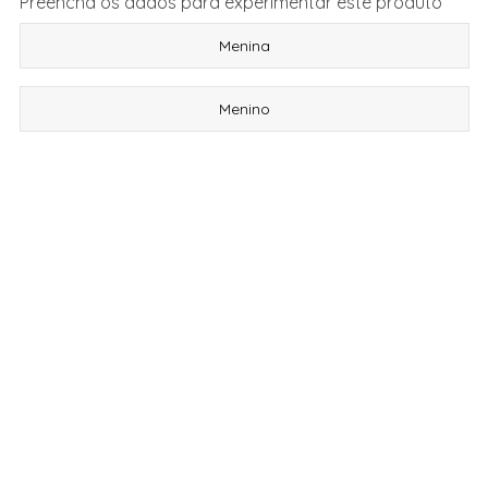
Preencha os dados para experimentar este produto
Menina
Menino