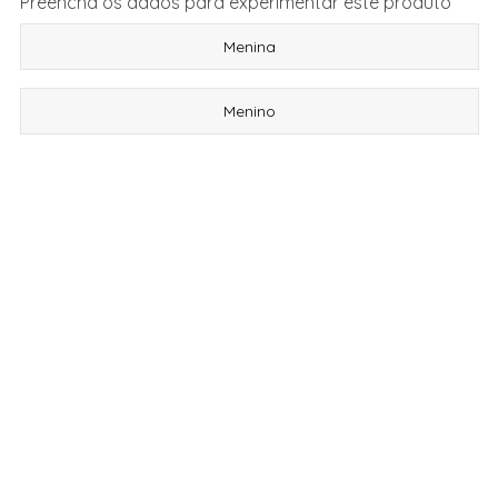
Preencha os dados para experimentar este produto
Menina
Menino