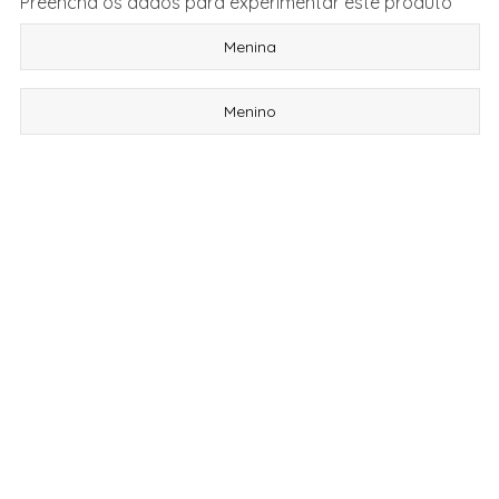
Preencha os dados para experimentar este produto
Menina
Menino