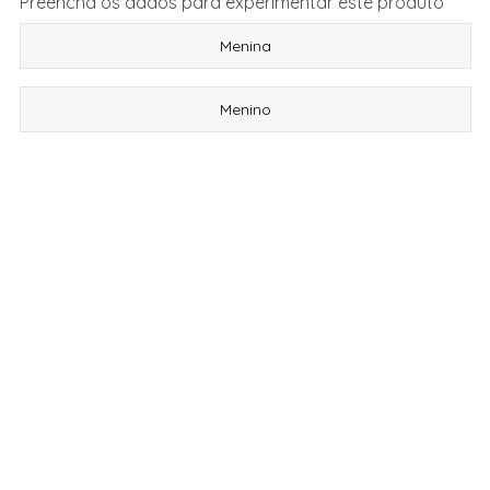
Preencha os dados para experimentar este produto
Menina
Menino