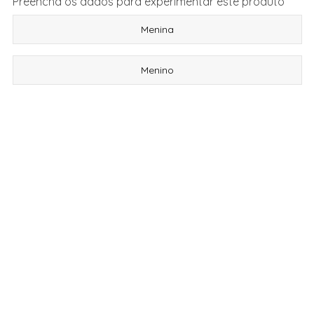
Preencha os dados para experimentar este produto
Menina
Menino