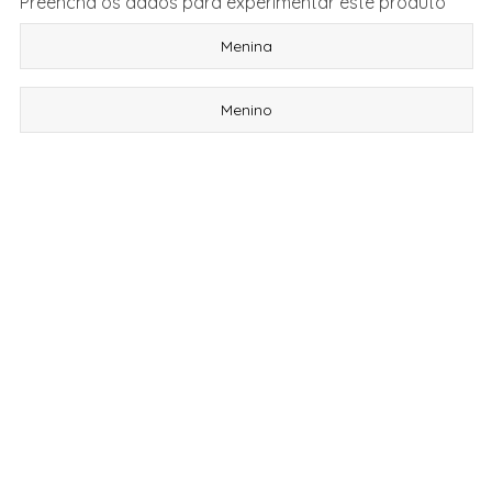
Preencha os dados para experimentar este produto
Menina
Menino