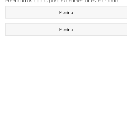
Preencha os dados para experimentar este produto
Menina
Menino