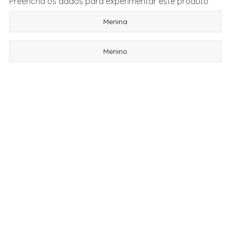
Preencha os dados para experimentar este produto
Menina
Menino