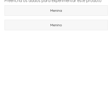
Preencha os dados para experimentar este produto
Menina
Menino