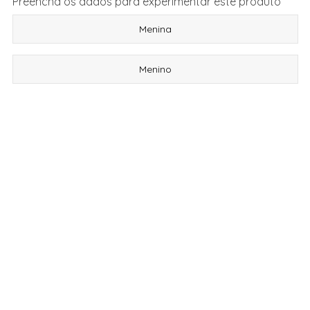
Preencha os dados para experimentar este produto
Menina
Menino