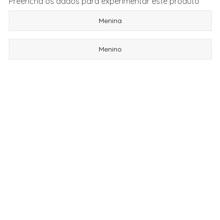
Preencha os dados para experimentar este produto
Menina
Menino