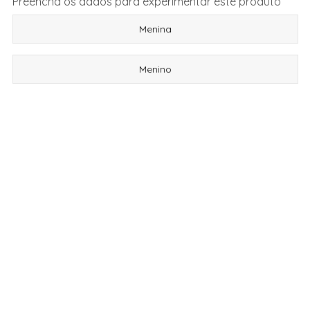
Preencha os dados para experimentar este produto
Menina
Menino