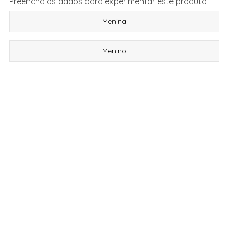
Preencha os dados para experimentar este produto
Menina
Menino