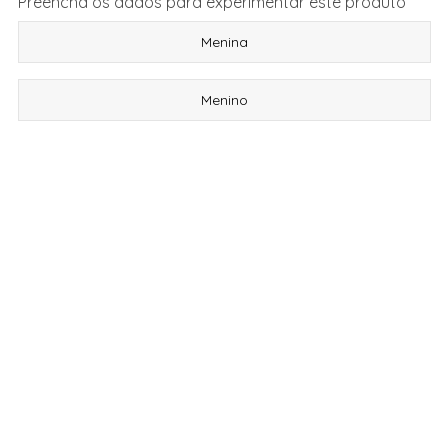
Preencha os dados para experimentar este produto
Menina
Menino