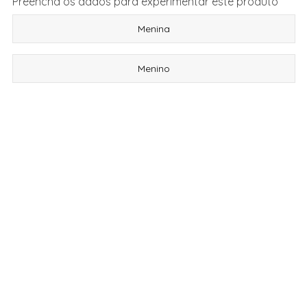
Preencha os dados para experimentar este produto
Menina
Menino