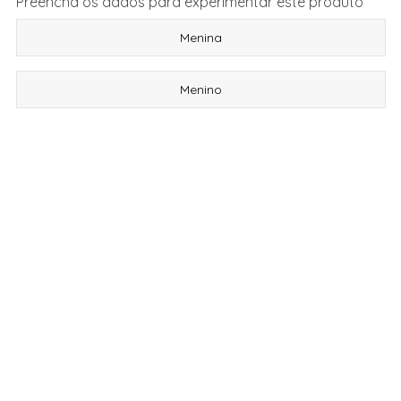
Preencha os dados para experimentar este produto
Menina
Menino