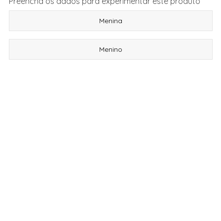
Preencha os dados para experimentar este produto
Menina
Menino