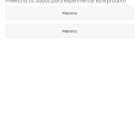
Preencha os dados para experimentar este produto
Menina
Menino