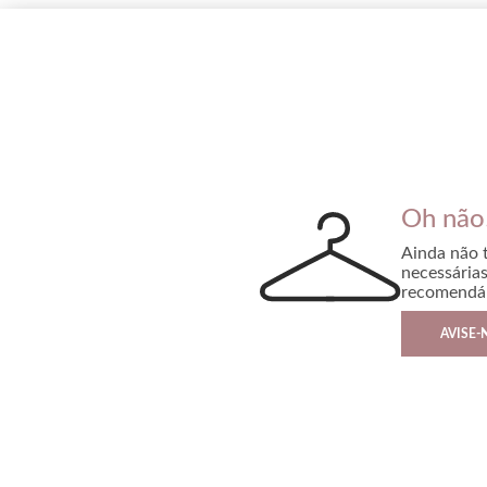
Oh não
Ainda não 
necessária
recomendá-
AVISE-