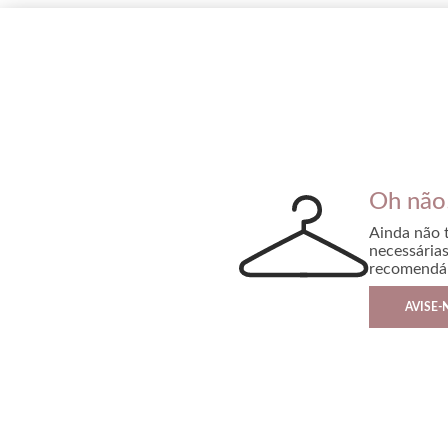
Oh não
Ainda não 
necessária
recomendá-
AVISE-